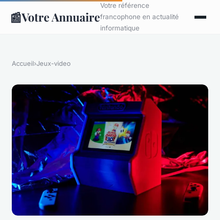
Votre référence
📰
Votre Annuaire
francophone en actualité
informatique
Accueil
›
Jeux-video